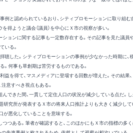
事例と認められているおり、シティプロモーションに取り組む
ウを得ようと議会（議員）を中心にＸ市の視察が多い。
ーションに関する記事も一定数存在する。その記事を見た議員
ている。
拝聴した。シティプロモーションの事例が少なかった時期に、
る。何事も草創期は苦労するものである。
利益を得て、マスメディアに登場する回数が増えた。その結果、
、注意すべき視点もある。
組んできた間、一貫して定住人口の状況が減少している点だ。し
題研究所が発表するＸ市の将来人口推計よりも大きく減少して
口が悪化していることを意味する。
しつつある。筆者が確認すると、このほかにもＸ市の指標の多く
ンの先進事例と称されるため、依然として視察が相次いでいる。