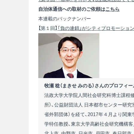
自治体通信への取材のご依頼は
こちら
本連載のバックナンバー
【第１回】
「負の連鎖」がシティプロモーショ
牧瀬 稔（まきせ みのる）さんのプロフィー
法政大学大学院人間社会研究科博士課程修
所）、公益財団法人 日本都市センター研究
省外郭団体）を経て、2017年４月より関
学特任教授、東京大学高齢社会研究機構客
北上市、中野市、日光市、戸田市、春日部市