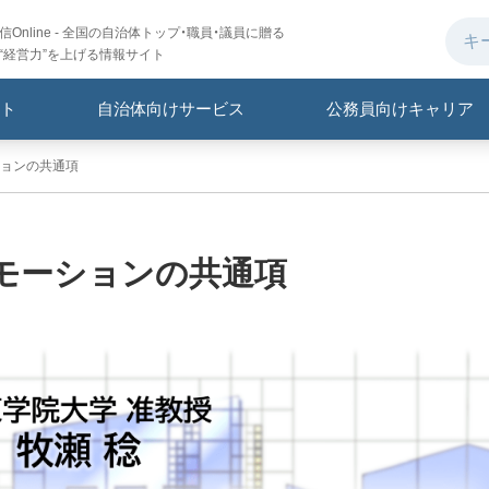
Online - 全国の自治体トップ・職員・議員に贈る
“経営力”を上げる情報サイト
ト
自治体向けサービス
公務員向けキャリア
ョンの共通項
モーションの共通項