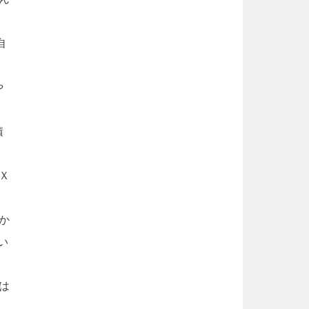
自
や
積
Ｘ
か
い
は