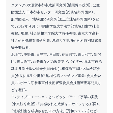
クタンク、横須賀市都市政策研究所（横須賀市役所）、公益
財団法人 日本都市センター研究室（総務省外郭団体）、一
般財団法人 地域開発研究所（国土交通省外郭団体）を経
て、2017年４月より関東学院大学法学部地域創生学科准
教授。現在、社会情報大学院大学特任教授、東京大学高齢
社会研究機構客員研究員、沖縄大学地域研究所特別研究員
等を兼ねる。
北上市、中野市、日光市、戸田市、春日部市、東大和市、新宿
区、東大阪市、西条市などの政策アドバイザー、厚木市自治
基本条例推進委員会委員(会長)、相模原市緑区区民会議委
員(会長)、厚生労働省「地域包括マッチング事業」委員会委
員、スポーツ庁参事官付技術審査委員会技術審査専門員な
どを歴任。
「シティプロモーションとシビックプライド事業の実践」
（東京法令出版）、「共感される政策をデザインする」（同）、
「地域創生を成功させた20の方法」（秀和システム）など、