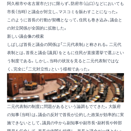
阿久根市や名古屋市だけに限らず、防府市（山口）などにおいても
市長（当時）と議会が対立し、マスコミを賑わすことになった。
このように首長の行動が契機となって、住民も巻き込み、議会と
の対立関係が全国的に拡散した。
新しい議会像の模索
しばしば首長と議会の関係は「二元代表制」と称される。二元代
表制とは、首長と議会（議員）をともに住民が直接選挙で選ぶとい
う制度である。しかし、当時の状況を見ると二元代表制ではな
く、完全に「二元対立性」という様相であった。
二元代表制の制度に問題があるという論調もでてきた。大阪府
の知事（当時）は、議会の反対で首長が公約した政策が効率的に実
施できないとして、議員の中から副知事や副市長・副村長や幹部
職員を任命して、首長の内閣を組織し、首長と議会が一体となっ