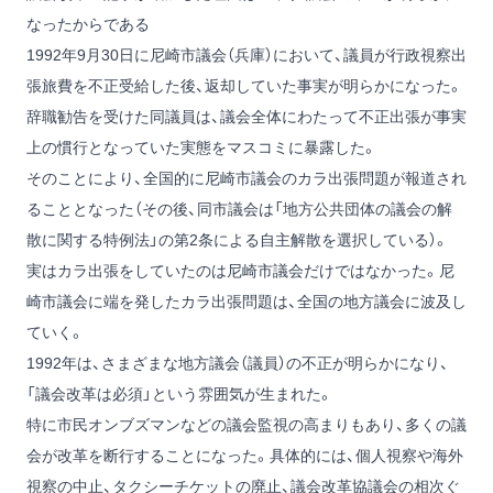
なったからである
1992年9月30日に尼崎市議会（兵庫）において、議員が行政視察出
張旅費を不正受給した後、返却していた事実が明らかになった。
辞職勧告を受けた同議員は、議会全体にわたって不正出張が事実
上の慣行となっていた実態をマスコミに暴露した。
そのことにより、全国的に尼崎市議会のカラ出張問題が報道され
ることとなった（その後、同市議会は「地方公共団体の議会の解
散に関する特例法」の第2条による自主解散を選択している）。
実はカラ出張をしていたのは尼崎市議会だけではなかった。尼
崎市議会に端を発したカラ出張問題は、全国の地方議会に波及し
ていく。
1992年は、さまざまな地方議会（議員）の不正が明らかになり、
「議会改革は必須」という雰囲気が生まれた。
特に市民オンブズマンなどの議会監視の高まりもあり、多くの議
会が改革を断行することになった。具体的には、個人視察や海外
視察の中止、タクシーチケットの廃止、議会改革協議会の相次ぐ