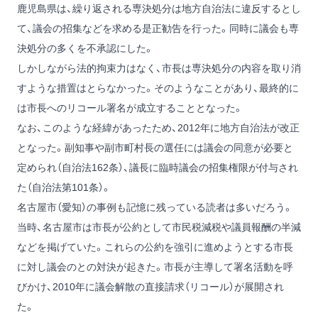
鹿児島県は、繰り返される専決処分は地方自治法に違反するとし
て、議会の招集などを求める是正勧告を行った。同時に議会も専
決処分の多くを不承認にした。
しかしながら法的拘束力はなく、市長は専決処分の内容を取り消
すような措置はとらなかった。そのようなことがあり、最終的に
は市長へのリコール署名が成立することとなった。
なお、このような経緯があったため、2012年に地方自治法が改正
となった。副知事や副市町村長の選任には議会の同意が必要と
定められ（自治法162条）、議長に臨時議会の招集権限が付与され
た（自治法第101条）。
名古屋市（愛知）の事例も記憶に残っている読者は多いだろう。
当時、名古屋市は市長が公約として市民税減税や議員報酬の半減
などを掲げていた。これらの公約を強引に進めようとする市長
に対し議会のとの対決が起きた。市長が主導して署名活動を呼
びかけ、2010年に議会解散の直接請求（リコール）が展開され
た。