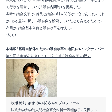
て行政を運営していく「議会内閣制」を提案した。
当時の議会改革は、首長と議会の対立関係が中心であった。それ
は、ある意味、新しい議会像を模索していたとも言えるだろう。
次回は、議会基本条例と議会改革を考える。
（続く）
本連載「基礎自治体のための議会改革の地図」のバックナンバー
第１回：「削減ありき」でヨコ並び“地方議会改革”の歴史
牧瀬 稔（まきせ みのる）さんのプロフィール
法政大学大学院人間社会研究科博士課程修了。民間シン