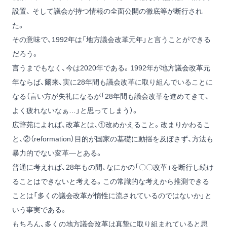
設置、 そして議会が持つ情報の全面公開の徹底等が断行され
た。
その意味で、1992年は「地方議会改革元年」と言うことができる
だろう。
言うまでもなく、今は2020年である。1992年が地方議会改革元
年ならば、爾来、実に28年間も議会改革に取り組んでいることに
なる（言い方が失礼になるが「28年間も議会改革を進めてきて、
よく疲れないなぁ…」と思ってしまう）。
広辞苑によれば、改革とは、①改めかえること。改まりかわるこ
と、②（reformation）目的が国家の基礎に動揺を及ぼさず、方法も
暴力的でない変革―とある。
普通に考えれば、28年もの間、なにかの「〇〇改革」を断行し続け
ることはできないと考える。この常識的な考えから推測できる
ことは「多くの議会改革が惰性に流されているのではないか」と
いう事実である。
もちろん、多くの地方議会改革は真摯に取り組まれていると思