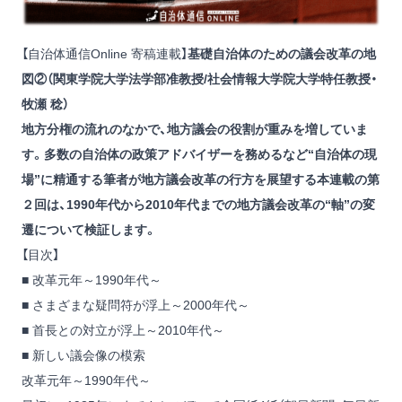
【自治体通信Online 寄稿連載】
基礎自治体のための議会改革の地
図②（関東学院大学法学部准教授/社会情報大学院大学特任教授・
牧瀬 稔）
地方分権の流れのなかで、地方議会の役割が重みを増していま
す。多数の自治体の政策アドバイザーを務めるなど“自治体の現
場”に精通する筆者が地方議会改革の行方を展望する本連載の第
２回は、1990年代から2010年代までの地方議会改革の“軸”の変
遷について検証します。
【目次】
■ 改革元年～1990年代～
■ さまざまな疑問符が浮上～2000年代～
■ 首長との対立が浮上～2010年代～
■ 新しい議会像の模索
改革元年～1990年代～