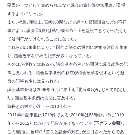
要因の一つとして責められるなど議会の責任論や無用論が登場
するようになった。
また、福島、和歌山、宮崎の3県などで起きた官製談合などの不祥
事により、議会（議員）は執行機関の不正を監視できなかったとし
て疑問符がつけられることになった。
これらの出来事により、全国的に議会の役割に対する注目が集ま
り、議会改革を求める記事が多くなっている。
そのほか少数ではあるが、議会基本条例との関係で議会改革の記
事も見られる。議会基本条例の存在が議会改革を促すという趣
旨の記事も少しは見られる。
議会基本条例は2006年５月に栗山町（北海道）がはじめて制定し
た。議会基本条例は次回に言及する。
首長との対立が浮上～2010年代～
2011年の記事数は1719件である（2010年は838回）。特に2010
年から2012年にかけて記事が多くなっている
（下グラフ参照）
。
この理由は、当時の「首長と議会の対立」が注目されたからであ