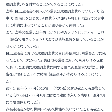
務調査費」を交付することができることになった。
当時、目黒区議会の何人かの議員は政務調査費をガソリン代、洗
車代、整備代をはじめ、研修費（バス旅行）や日帰り旅行での食事
代に私的に使っていることが領収書から判明した。
また、当時の区議長は年賀はがき代やガソリン代、ボディーピロ
ー（腰当て用クッション）代まで政務調査費を使っていることが
明らかになっている。
目黒区議会における政務調査費の目的外使用は、同議会だけに限
ったことではなかった。実は他の議会においても見られる現象
であり、全国的に政務調査費に関する住民監査請求や訴訟、刑事
告発が増加した。その結果、議会改革が求められるようになっ
た。
第2に、前年（2006年）の夕張市（北海道）の財政破たんも影響して
いる（夕張市は2006年6月に財政再建団体入りを表明し、翌年3月
に再建団体となった）。
夕張市議会が執行機関への監視機能を欠いていたことも破たん