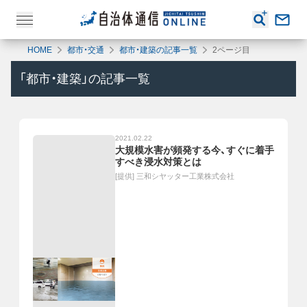
HOME
都市・交通
都市・建築の記事一覧
2ページ目
「
都市・建築
」の記事一覧
2021.02.22
大規模水害が頻発する今、すぐに着手
すべき浸水対策とは
[提供]
三和シヤッター工業株式会社