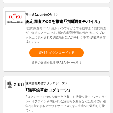
富士通Japan株式会社
認定調査のDXを推進「訪問調査モバイル」
「訪問調査モバイル」は、いつでもどこでも効率よく訪問調査
ができるシステムです。紙の訪問調査票の代わりに、タブレ
ット上に表示される調査項目に入力を行う事で、調査票を作
成します。
資料をダウンロードする
資料の詳細を見る（RABANページ）
株式会社時空テクノロジーズ
「議事録革命ログミーツ」
「ログミーツ」とは、AI音声文字起こし機能を使って、オンライ
ンやオフラインを問わず、会議情報を漏れなく記録・閲覧・編
集・共有できるクラウドサービスです。生成AIで要約も可能
です。