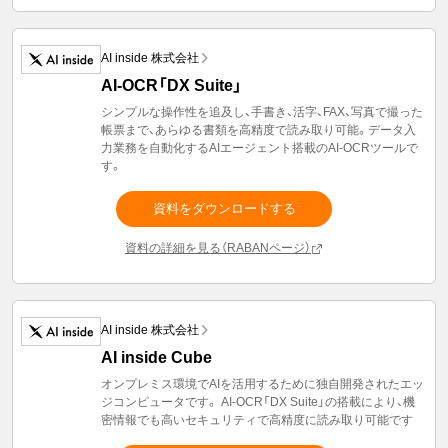
AI inside 株式会社
AI-OCR「DX Suite」
シンプルな操作性を追及し、手書き、活字、FAX、写真で撮った
帳票まで、あらゆる書類を高精度で読み取り可能。データ入
力業務を自動化するAIエージェント搭載のAI-OCRツールで
す。
資料をダウンロードする
資料の詳細を見る（RABANページ）
AI inside 株式会社
AI inside Cube
オンプレミス環境でAIを活用するために独自開発されたエッ
ジコンピュータです。 AI-OCR「DX Suite」の搭載により、機
密情報でも高いセキュリティで高精度に読み取り可能です