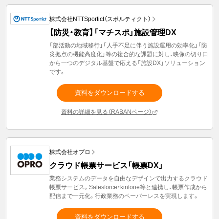
株式会社NTTSportict（スポルティクト）
【防災・教育】「マチスポ」施設管理DX
「部活動の地域移行」「人手不足に伴う施設運用の効率化」「防
災拠点の機能高度化」等の複合的な課題に対し、映像の切り口
から一つのデジタル基盤で応える「施設DX」ソリューション
です。
資料をダウンロードする
資料の詳細を見る（RABANページ）
株式会社オプロ
クラウド帳票サービス「帳票DX」
業務システムのデータを自由なデザインで出力するクラウド
帳票サービス。Salesforce・kintone等と連携し、帳票作成から
配信まで一元化。行政業務のペーパーレスを実現します。
資料をダウンロードする