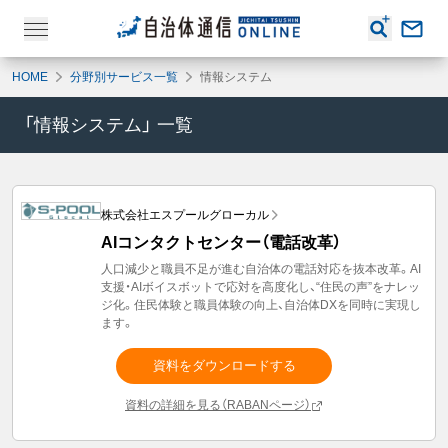
HOME
分野別サービス一覧
情報システム
「
情報システム
」 一覧
株式会社エスプールグローカル
AIコンタクトセンター（電話改革）
人口減少と職員不足が進む自治体の電話対応を抜本改革。AI
支援・AIボイスボットで応対を高度化し、“住民の声”をナレッ
ジ化。住民体験と職員体験の向上、自治体DXを同時に実現し
ます。
資料をダウンロードする
資料の詳細を見る（RABANページ）