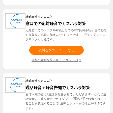
株式会社タカコム
窓口での応対録音でカスハラ対策
応対窓口でのトラブル対策として応対内容を録音。住民との
やり取りの記録に加え、ネットワーク経由で応対内容のモニ
タリングも可能です。
資料をダウンロードする
資料の詳細を見る（RABANページ）
株式会社タカコム
通話録音＋録音告知でカスハラ対策
着信入電の際に「通話を録音させていただきます・・・」など通
話録音する旨を音声でガイダンス。通話相手が録音されてい
ることを意識することで、過剰なクレームの抑止が期待でき
ます。