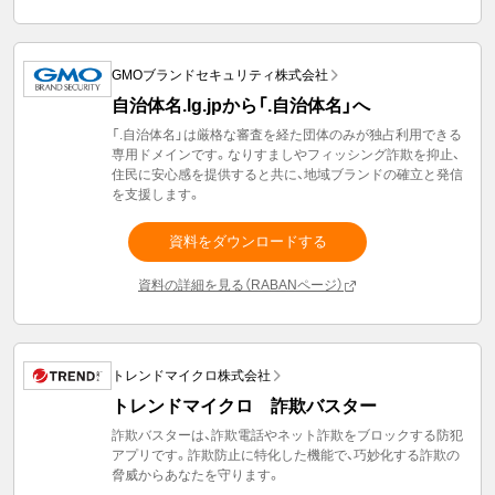
GMOブランドセキュリティ株式会社
自治体名.lg.jpから「.自治体名」へ
「.自治体名」は厳格な審査を経た団体のみが独占利用できる
専用ドメインです。なりすましやフィッシング詐欺を抑止、
住民に安心感を提供すると共に、地域ブランドの確立と発信
を支援します。
資料をダウンロードする
資料の詳細を見る（RABANページ）
トレンドマイクロ株式会社
トレンドマイクロ 詐欺バスター
詐欺バスターは、詐欺電話やネット詐欺をブロックする防犯
アプリです。詐欺防止に特化した機能で、巧妙化する詐欺の
脅威からあなたを守ります。