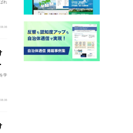
ばれ
.08.06
け
年
間
を学
～
.08.06
け