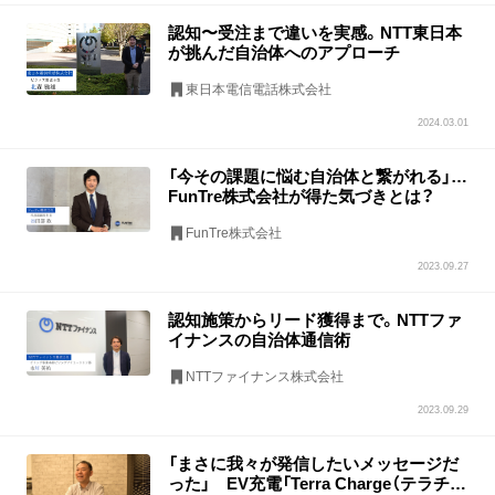
認知〜受注まで違いを実感。NTT東日本
が挑んだ自治体へのアプローチ
東日本電信電話株式会社
2024.03.01
「今その課題に悩む自治体と繋がれる」…
FunTre株式会社が得た気づきとは？
FunTre株式会社
2023.09.27
認知施策からリード獲得まで。NTTファ
イナンスの自治体通信術
NTTファイナンス株式会社
2023.09.29
「まさに我々が発信したいメッセージだ
った」 EV充電「Terra Charge（テラチャ