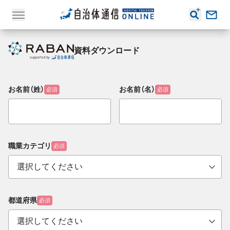
資料ダウンロード
お名前（姓）
お名前（名）
必須
必須
職業カテゴリ
必須
都道府県
必須