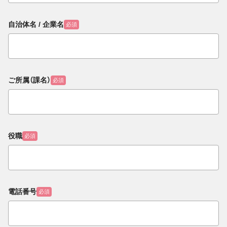
自治体名 / 企業名
必須
ご所属（課名）
必須
役職
必須
電話番号
必須