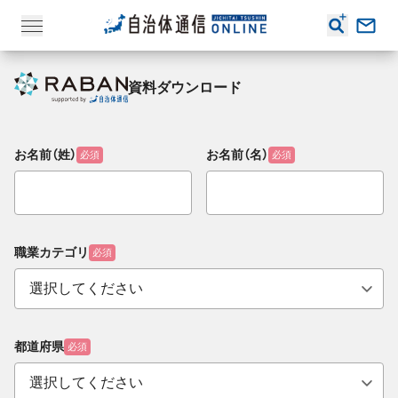
資料ダウンロード
お名前（姓）
お名前（名）
必須
必須
職業カテゴリ
必須
都道府県
必須