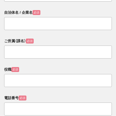
自治体名 / 企業名
必須
ご所属（課名）
必須
役職
必須
電話番号
必須