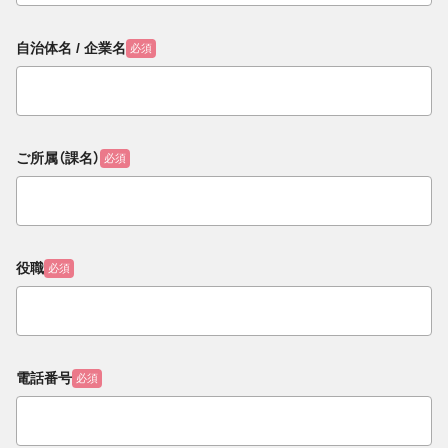
自治体名 / 企業名
必須
ご所属（課名）
必須
役職
必須
電話番号
必須