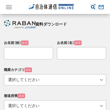
資料ダウンロード
お名前（姓）
お名前（名）
必須
必須
職業カテゴリ
必須
都道府県
必須