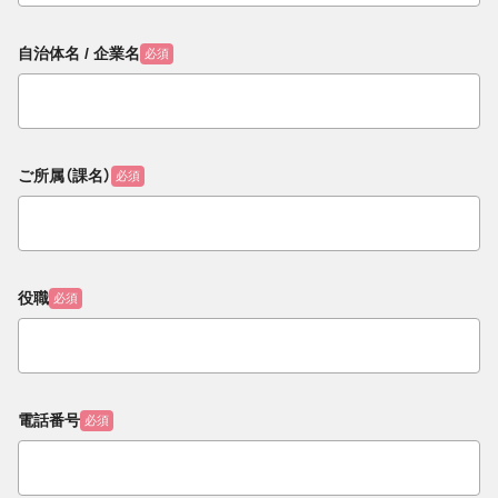
自治体名 / 企業名
必須
ご所属（課名）
必須
役職
必須
電話番号
必須