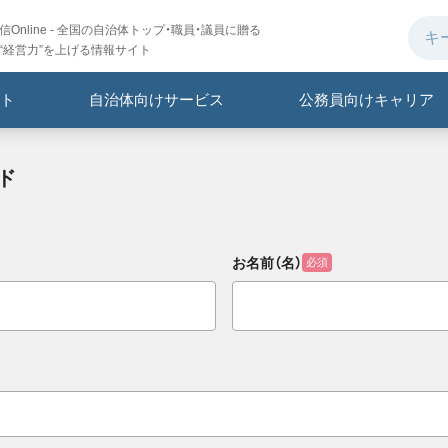
Online - 全国の自治体トップ・職員・議員に贈る
“経営力”を上げる情報サイト
ト
自治体向けサービス
公務員向けキャリア
ド
お名前（名）
必須