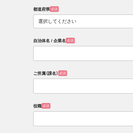
都道府県
必須
自治体名 / 企業名
必須
ご所属（課名）
必須
役職
必須