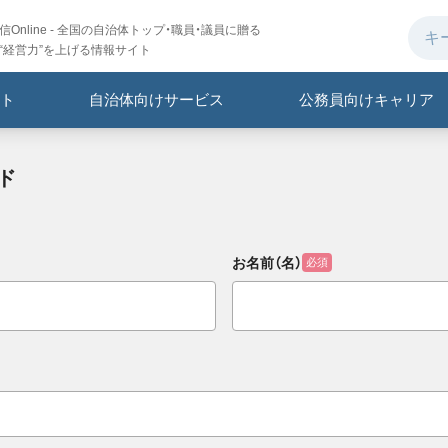
Online - 全国の自治体トップ・職員・議員に贈る
“経営力”を上げる情報サイト
ト
自治体向けサービス
公務員向けキャリア
ド
お名前（名）
必須