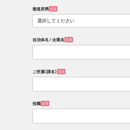
都道府県
必須
自治体名 / 企業名
必須
ご所属（課名）
必須
役職
必須