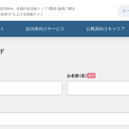
Online - 全国の自治体トップ・職員・議員に贈る
“経営力”を上げる情報サイト
ト
自治体向けサービス
公務員向けキャリア
ド
お名前（名）
必須