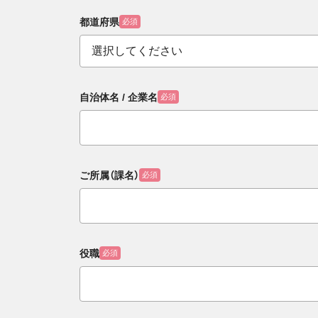
都道府県
必須
自治体名 / 企業名
必須
ご所属（課名）
必須
役職
必須