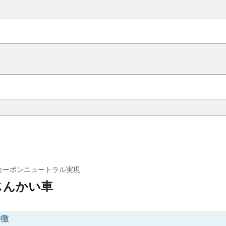
カーボンニュートラル実現
 じんかい車
特徴