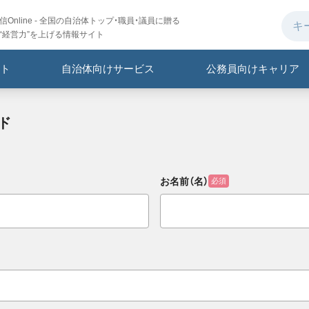
Online - 全国の自治体トップ・職員・議員に贈る
“経営力”を上げる情報サイト
ト
自治体向けサービス
公務員向けキャリア
ド
お名前（名）
必須