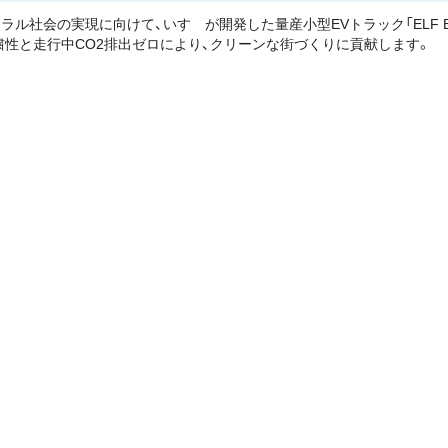
ラル社会の実現に向けて、いすゞが開発した量産小型EVトラック「ELF E
粛性と走行中CO2排出ゼロにより、クリーンな街づくりに貢献します。