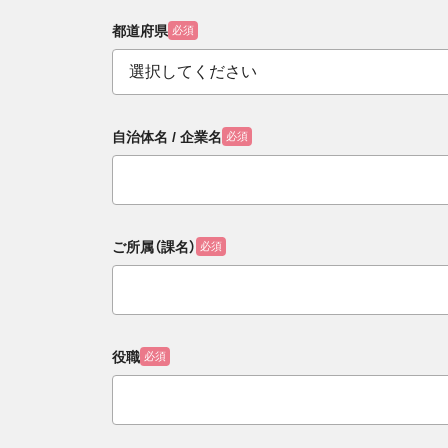
都道府県
必須
自治体名 / 企業名
必須
ご所属（課名）
必須
役職
必須