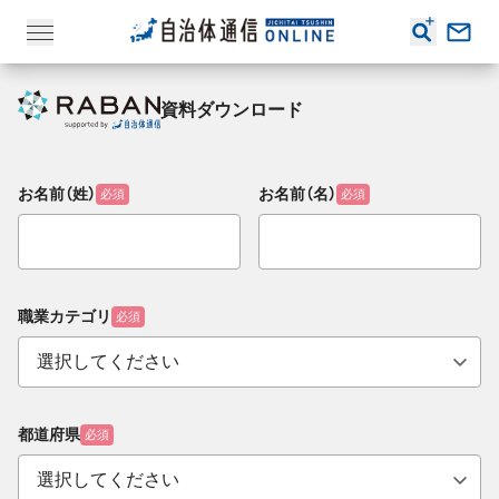
資料ダウンロード
お名前（姓）
お名前（名）
必須
必須
職業カテゴリ
必須
都道府県
必須