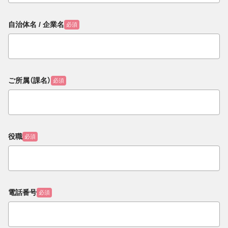
自治体名 / 企業名
必須
ご所属（課名）
必須
役職
必須
電話番号
必須