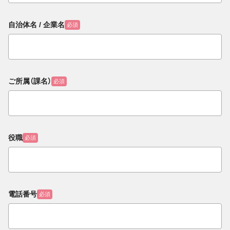
自治体名 / 企業名
必須
ご所属（課名）
必須
役職
必須
電話番号
必須