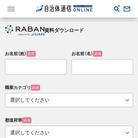
資料ダウンロード
お名前（姓）
お名前（名）
必須
必須
職業カテゴリ
必須
都道府県
必須