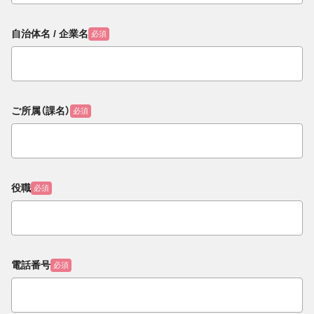
自治体名 / 企業名
必須
ご所属（課名）
必須
役職
必須
電話番号
必須