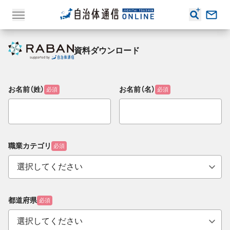
資料ダウンロード
お名前（姓）
お名前（名）
必須
必須
職業カテゴリ
必須
都道府県
必須