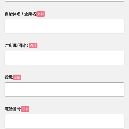
自治体名 / 企業名
必須
ご所属（課名）
必須
役職
必須
電話番号
必須