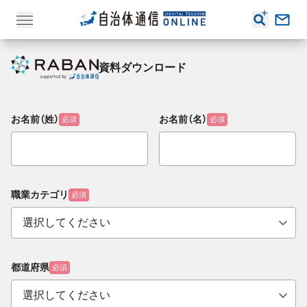
資料ダウンロード
お名前（姓）
お名前（名）
必須
必須
職業カテゴリ
必須
都道府県
必須