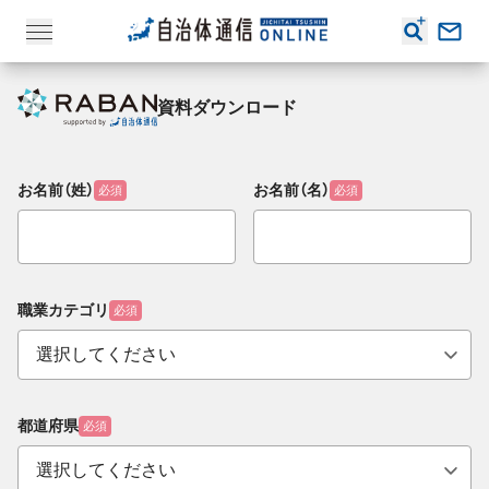
資料ダウンロード
お名前（姓）
お名前（名）
必須
必須
職業カテゴリ
必須
都道府県
必須