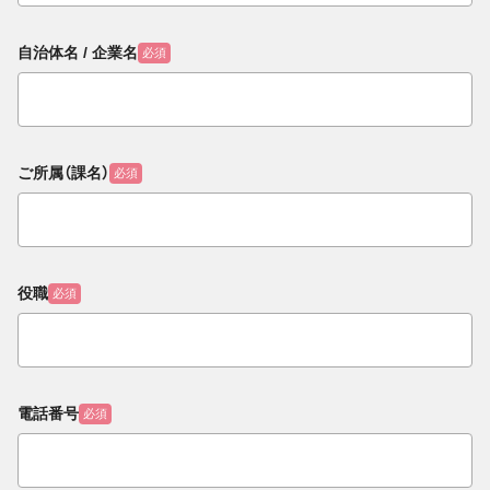
自治体名 / 企業名
必須
ご所属（課名）
必須
役職
必須
電話番号
必須