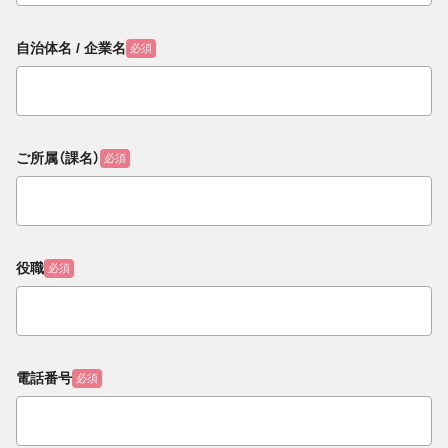
自治体名 / 企業名
必須
ご所属（課名）
必須
役職
必須
電話番号
必須