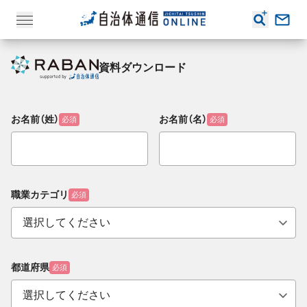
資料ダウンロード
お名前（姓）
お名前（名）
必須
必須
職業カテゴリ
必須
都道府県
必須