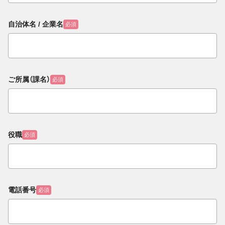
自治体名 / 企業名
必須
ご所属（課名）
必須
役職
必須
電話番号
必須