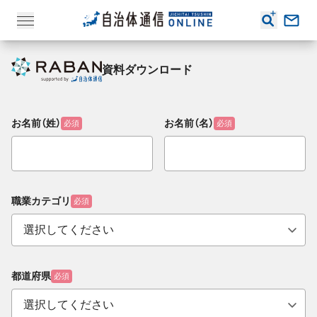
資料ダウンロード
お名前（姓）
お名前（名）
必須
必須
職業カテゴリ
必須
都道府県
必須