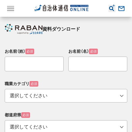
資料ダウンロード
お名前（姓）
お名前（名）
必須
必須
職業カテゴリ
必須
都道府県
必須