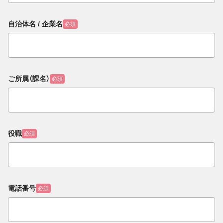
自治体名 / 企業名
必須
ご所属（課名）
必須
役職
必須
電話番号
必須