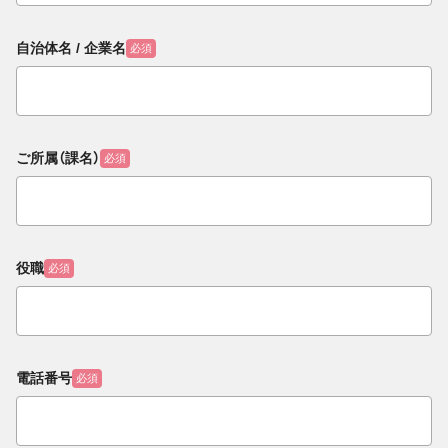
自治体名 / 企業名
必須
ご所属（課名）
必須
役職
必須
電話番号
必須