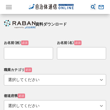
資料ダウンロード
お名前（姓）
お名前（名）
必須
必須
職業カテゴリ
必須
都道府県
必須