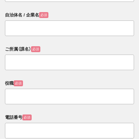
自治体名 / 企業名
必須
ご所属（課名）
必須
役職
必須
電話番号
必須