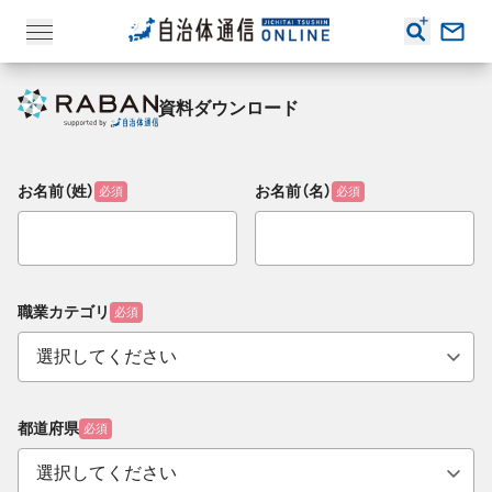
資料ダウンロード
お名前（姓）
お名前（名）
必須
必須
職業カテゴリ
必須
都道府県
必須