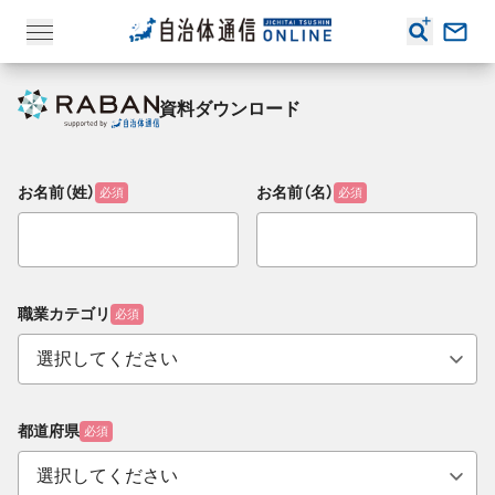
資料ダウンロード
お名前（姓）
お名前（名）
必須
必須
職業カテゴリ
必須
都道府県
必須