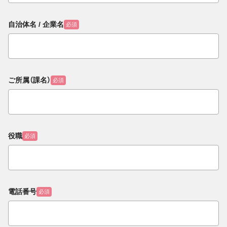
自治体名 / 企業名
必須
ご所属（課名）
必須
役職
必須
電話番号
必須