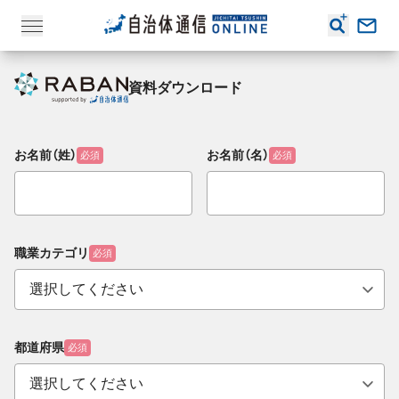
資料ダウンロード
お名前（姓）
お名前（名）
必須
必須
職業カテゴリ
必須
都道府県
必須