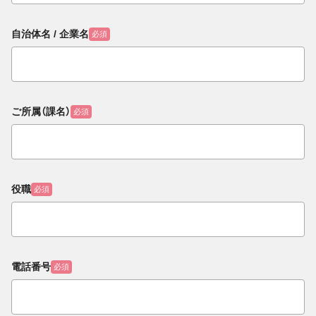
自治体名 / 企業名
必須
ご所属（課名）
必須
役職
必須
電話番号
必須