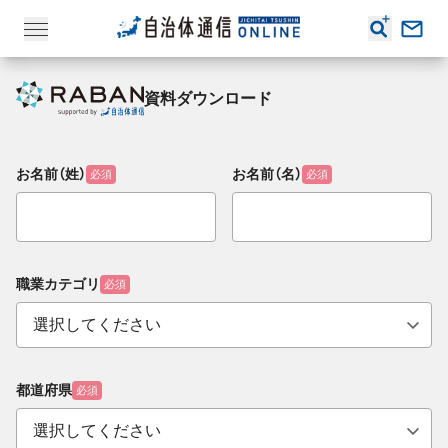
資料ダウンロード
お名前（姓）
お名前（名）
必須
必須
職業カテゴリ
必須
都道府県
必須