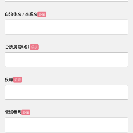
自治体名 / 企業名
必須
ご所属（課名）
必須
役職
必須
電話番号
必須