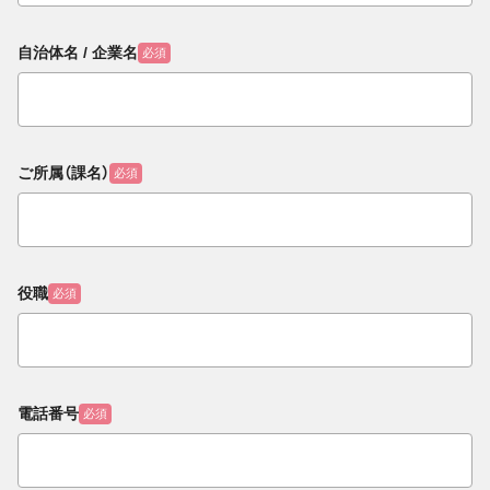
自治体名 / 企業名
必須
ご所属（課名）
必須
役職
必須
電話番号
必須