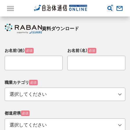
資料ダウンロード
お名前（姓）
お名前（名）
必須
必須
職業カテゴリ
必須
都道府県
必須