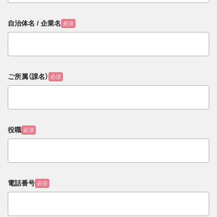
自治体名 / 企業名
必須
ご所属（課名）
必須
役職
必須
電話番号
必須