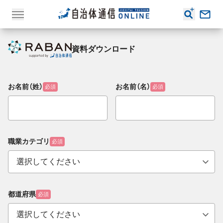
資料ダウンロード
お名前（姓）
お名前（名）
必須
必須
職業カテゴリ
必須
都道府県
必須