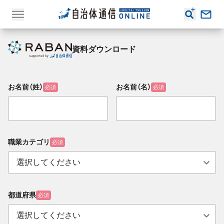
資料ダウンロード
お名前（姓）
お名前（名）
必須
必須
職業カテゴリ
必須
都道府県
必須