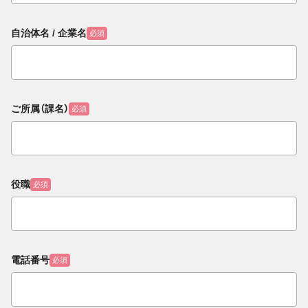
自治体名 / 企業名
必須
ご所属（課名）
必須
役職
必須
電話番号
必須