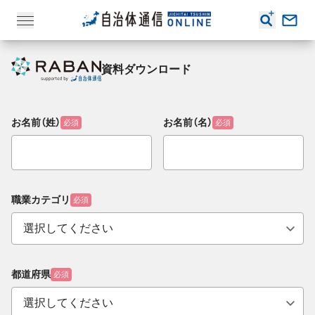
資料ダウンロード
お名前（姓）
お名前（名）
必須
必須
職業カテゴリ
必須
都道府県
必須