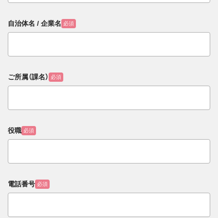
自治体名 / 企業名
必須
ご所属（課名）
必須
役職
必須
電話番号
必須