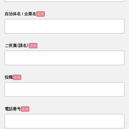
自治体名 / 企業名
必須
ご所属（課名）
必須
役職
必須
電話番号
必須