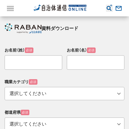
資料ダウンロード
お名前（姓）
お名前（名）
必須
必須
職業カテゴリ
必須
都道府県
必須