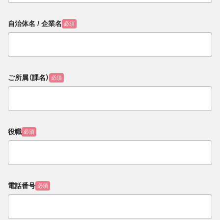
自治体名 / 企業名
必須
ご所属（課名）
必須
役職
必須
電話番号
必須