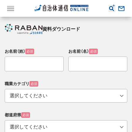
資料ダウンロード
お名前（姓）
お名前（名）
必須
必須
職業カテゴリ
必須
都道府県
必須