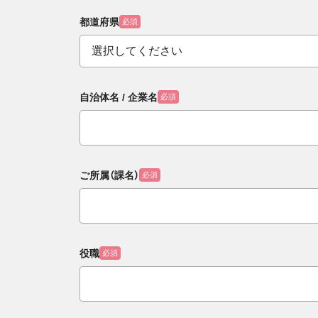
都道府県
必須
自治体名 / 企業名
必須
ご所属（課名）
必須
役職
必須