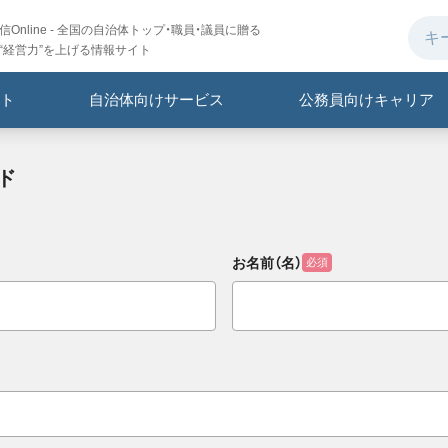
Online - 全国の自治体トップ・職員・議員に贈る
“経営力”を上げる情報サイト
ト
自治体向けサービス
公務員向けキャリア
ド
お名前（名）
必須