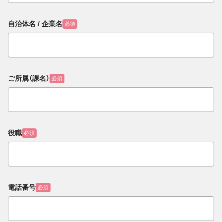
自治体名 / 企業名
必須
ご所属（課名）
必須
役職
必須
電話番号
必須