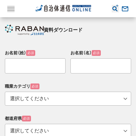
資料ダウンロード
お名前（姓）
お名前（名）
必須
必須
職業カテゴリ
必須
都道府県
必須