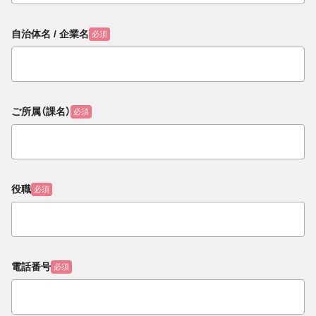
自治体名 / 企業名
必須
ご所属（課名）
必須
役職
必須
電話番号
必須