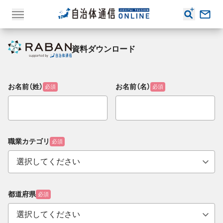
資料ダウンロード
お名前（姓）
お名前（名）
必須
必須
職業カテゴリ
必須
都道府県
必須