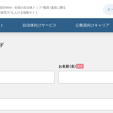
Online - 全国の自治体トップ・職員・議員に贈る
“経営力”を上げる情報サイト
ト
自治体向けサービス
公務員向けキャリア
ド
お名前（名）
必須