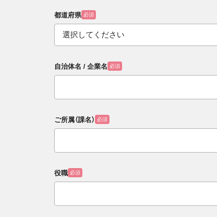
都道府県
必須
自治体名 / 企業名
必須
ご所属（課名）
必須
役職
必須