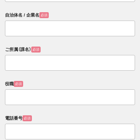
自治体名 / 企業名
必須
ご所属（課名）
必須
役職
必須
電話番号
必須