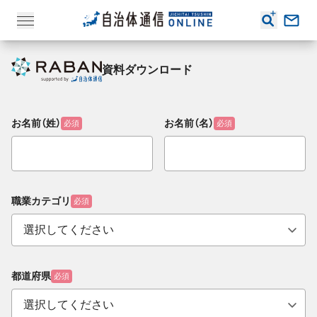
資料ダウンロード
お名前（姓）
お名前（名）
必須
必須
職業カテゴリ
必須
都道府県
必須