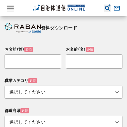
資料ダウンロード
お名前（姓）
お名前（名）
必須
必須
職業カテゴリ
必須
都道府県
必須