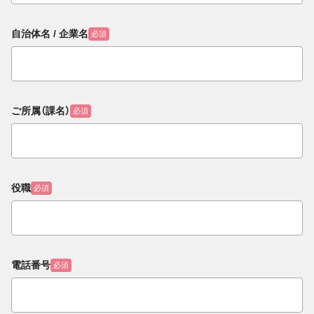
自治体名 / 企業名
必須
ご所属（課名）
必須
役職
必須
電話番号
必須