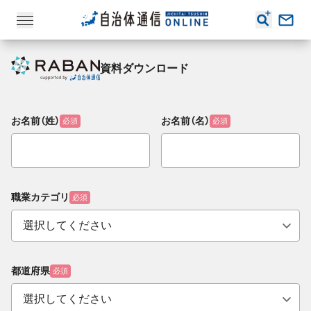
資料ダウンロード
お名前（姓）
お名前（名）
必須
必須
職業カテゴリ
必須
都道府県
必須