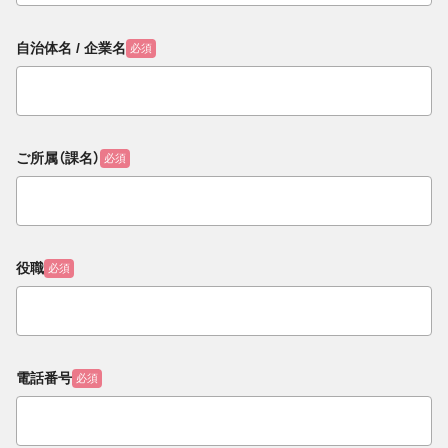
自治体名 / 企業名
必須
ご所属（課名）
必須
役職
必須
電話番号
必須