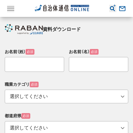
資料ダウンロード
お名前（姓）
お名前（名）
必須
必須
職業カテゴリ
必須
都道府県
必須