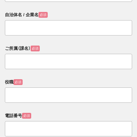
自治体名 / 企業名
必須
ご所属（課名）
必須
役職
必須
電話番号
必須