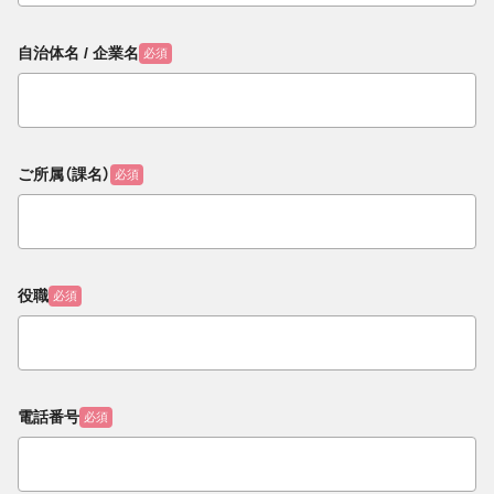
自治体名 / 企業名
必須
ご所属（課名）
必須
役職
必須
電話番号
必須