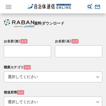
資料ダウンロード
お名前（姓）
お名前（名）
必須
必須
職業カテゴリ
必須
都道府県
必須