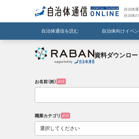
自治体通信
自治体の
自治体通信を読む
自治体向けイベン
資料ダウンロー
お名前（姓）
必須
職業カテゴリ
必須