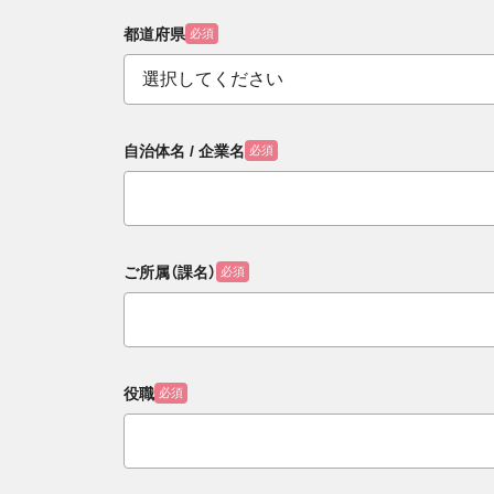
都道府県
必須
自治体名 / 企業名
必須
ご所属（課名）
必須
役職
必須