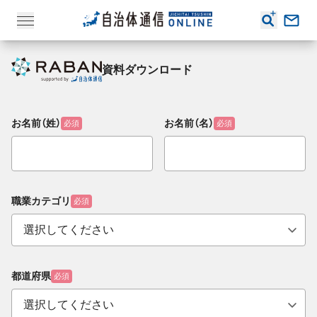
資料ダウンロード
お名前（姓）
お名前（名）
必須
必須
職業カテゴリ
必須
都道府県
必須