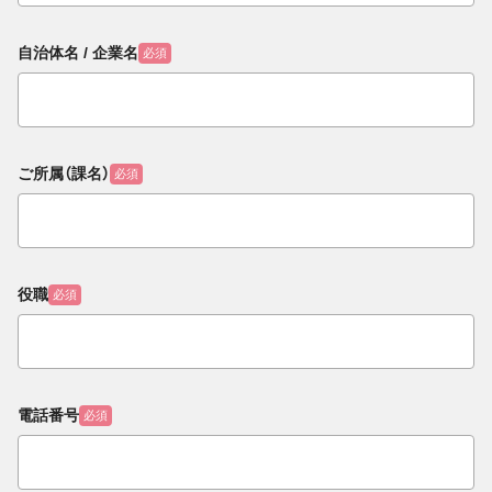
自治体名 / 企業名
必須
ご所属（課名）
必須
役職
必須
電話番号
必須