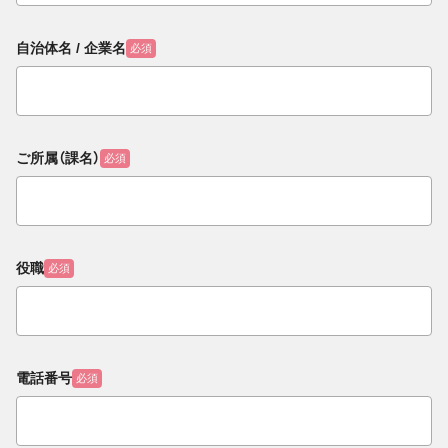
自治体名 / 企業名
必須
ご所属（課名）
必須
役職
必須
電話番号
必須