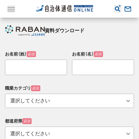
資料ダウンロード
お名前（姓）
お名前（名）
必須
必須
職業カテゴリ
必須
都道府県
必須