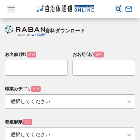
資料ダウンロード
お名前（姓）
お名前（名）
必須
必須
職業カテゴリ
必須
都道府県
必須