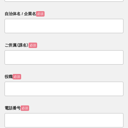
自治体名 / 企業名
必須
ご所属（課名）
必須
役職
必須
電話番号
必須