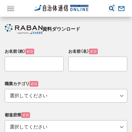
資料ダウンロード
お名前（姓）
お名前（名）
必須
必須
職業カテゴリ
必須
都道府県
必須