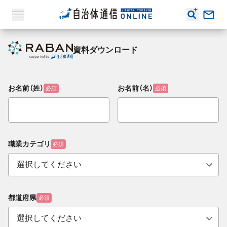
資料ダウンロード
お名前（姓）
お名前（名）
必須
必須
職業カテゴリ
必須
都道府県
必須