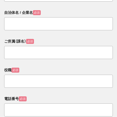
自治体名 / 企業名
必須
ご所属（課名）
必須
役職
必須
電話番号
必須