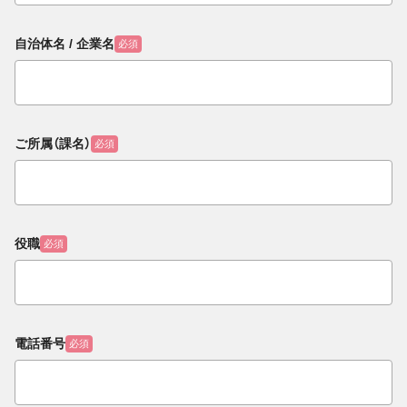
自治体名 / 企業名
必須
ご所属（課名）
必須
役職
必須
電話番号
必須