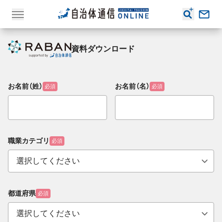
資料ダウンロード
お名前（姓）
お名前（名）
必須
必須
職業カテゴリ
必須
都道府県
必須