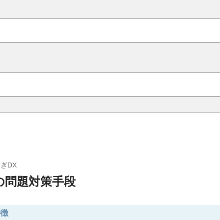
ぎDX
の問題対策手段
特徴