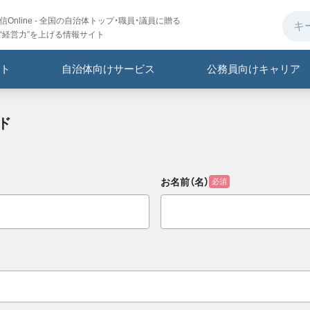
Online - 全国の自治体トップ・職員・議員に贈る
“経営力”を上げる情報サイト
ト
自治体向けサービス
公務員向けキャリア
ド
お名前（名）
必須