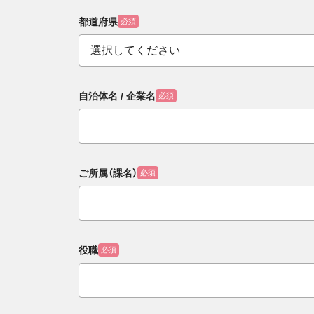
都道府県
必須
自治体名 / 企業名
必須
ご所属（課名）
必須
役職
必須